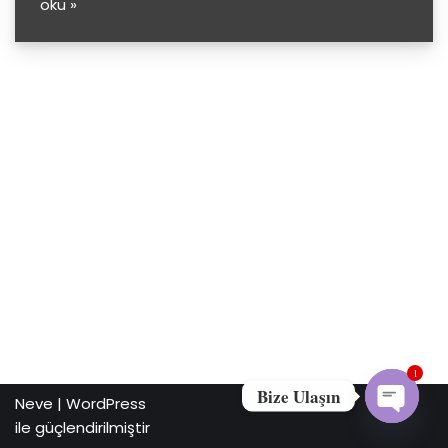
oku »
1
Bize Ulaşın
Neve
|
WordPress
ile güçlendirilmiştir
Open