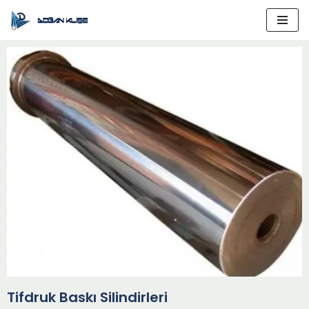
İçeriğe
geç
Tifdruk Baskı Silindirleri