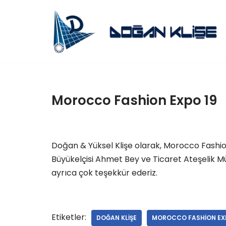
İçeriğe
geç
Morocco Fashion Expo 19
Doğan & Yüksel Klişe olarak, Morocco Fashion
Büyükelçisi Ahmet Bey ve Ticaret Ateşelik M
ayrıca çok teşekkür ederiz.
Etiketler:
DOĞAN KLIŞE
MOROCCO FASHION EX