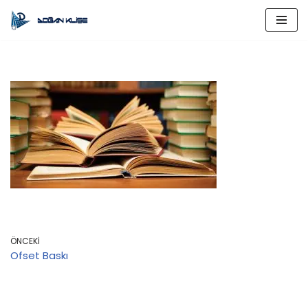
İçeriğe
geç
ÖNCEKI
Ofset Baskı