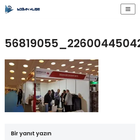
İçeriğe
geç
56819055_2260044504
Bir yanıt yazın