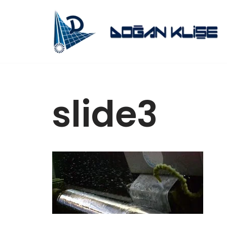
İçeriğe
geç
slide3