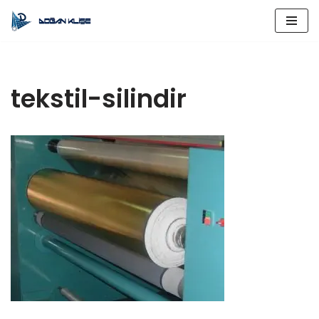
İçeriğe
geç
tekstil-silindir