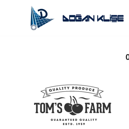
İçeriğe
geç