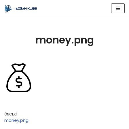
İçeriğe
geç
money.png
ÖNCEKI
money.png