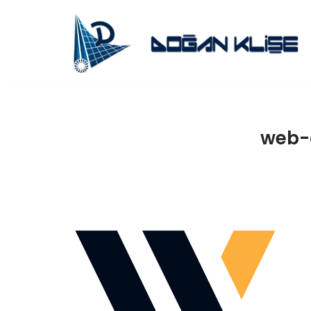
İçeriğe
geç
web-