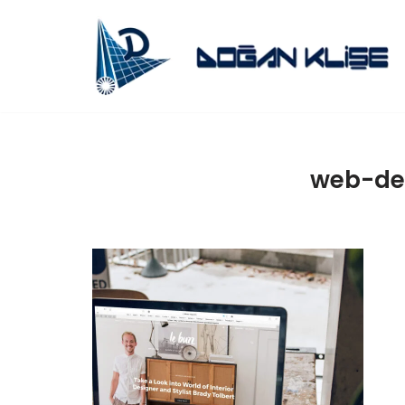
İçeriğe
geç
web-de